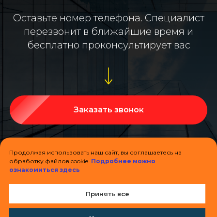
Оставьте номер телефона. Специалист
перезвонит в ближайшие время и
бесплатно проконсультирует вас
Заказать звонок
Продолжая использовать наш сайт, вы соглашаетесь на
обработку
ф
айлов cookie.
Подробнее можно
ознакомиться здесь
8(812)765-06-50
info@kovalaifokna.ru
Принять все
Изготовление и монтаж
окон и дверей
Адрес: